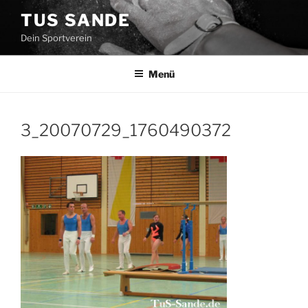
Zum
TUS SANDE
Inhalt
Dein Sportverein
springen
Menü
3_20070729_1760490372