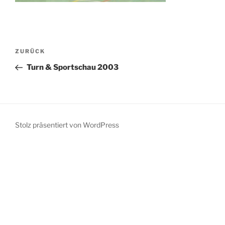
Beitragsnavigation
Vorheriger
ZURÜCK
Beitrag
Turn & Sportschau 2003
Stolz präsentiert von WordPress