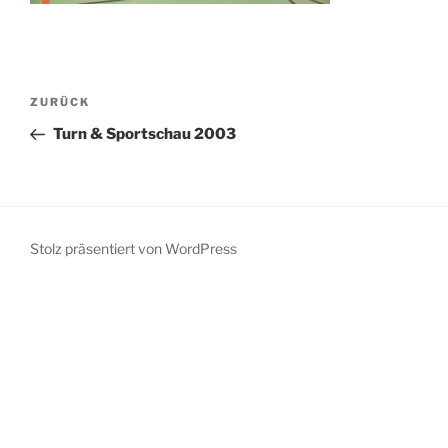
Beitragsnavigation
Vorheriger
ZURÜCK
Beitrag
Turn & Sportschau 2003
Stolz präsentiert von WordPress