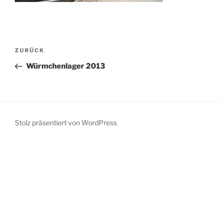
Beitragsnavigation
Vorheriger
ZURÜCK
Beitrag
Würmchenlager 2013
Stolz präsentiert von WordPress