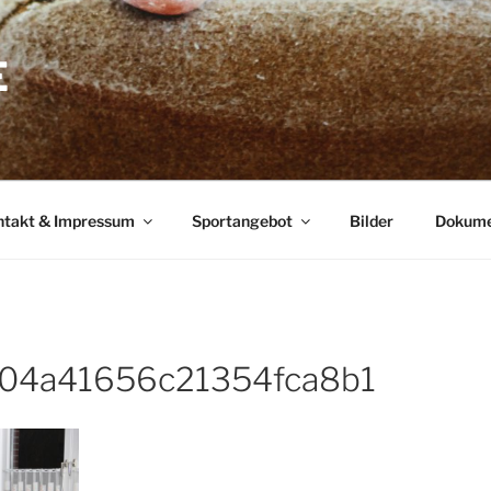
E
ntakt & Impressum
Sportangebot
Bilder
Dokume
04a41656c21354fca8b1