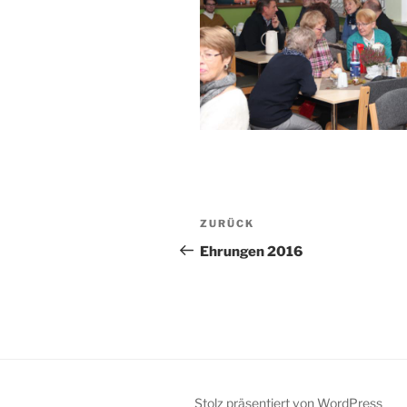
Beitragsnavigation
Vorheriger
ZURÜCK
Beitrag
Ehrungen 2016
Stolz präsentiert von WordPress