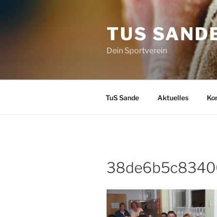
Zum
Inhalt
TUS SAND
springen
Dein Sportverein
TuS Sande
Aktuelles
Ko
38de6b5c8340