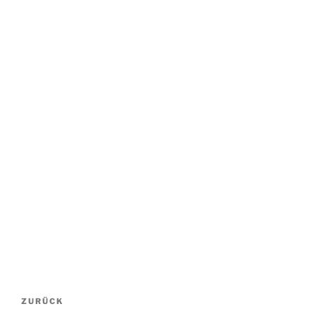
Beitragsnavigation
Vorheriger
ZURÜCK