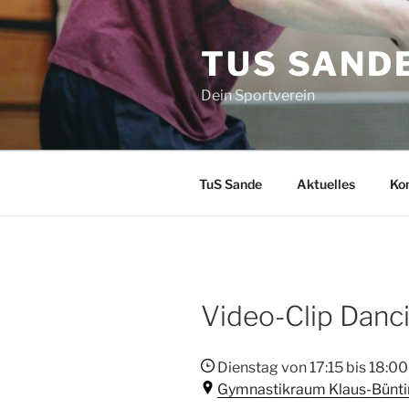
Zum
Inhalt
TUS SAND
springen
Dein Sportverein
TuS Sande
Aktuelles
Ko
Video-Clip Danci
Dienstag von 17:15 bis 18:00
Gymnastikraum Klaus-Bünti