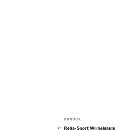
Beitragsnavigation
Vorheriger
ZURÜCK
Beitrag
Reha-Sport Wirbelsäule