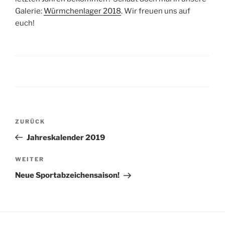
Galerie:
Würmchenlager 2018
. Wir freuen uns auf
euch!
Beitragsnavigation
Vorheriger
ZURÜCK
Beitrag
Jahreskalender 2019
Nächster
WEITER
Beitrag
Neue Sportabzeichensaison!