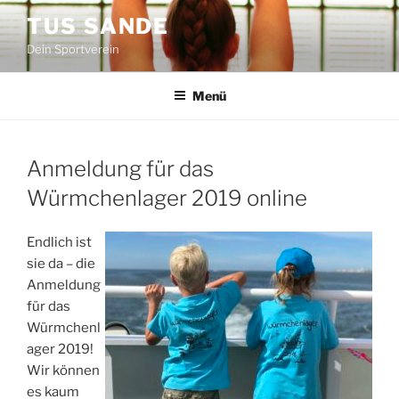
Zum
TUS SANDE
Inhalt
Dein Sportverein
springen
Menü
Anmeldung für das
Würmchenlager 2019 online
Endlich ist
sie da – die
Anmeldung
für das
Würmchenl
ager 2019!
Wir können
es kaum