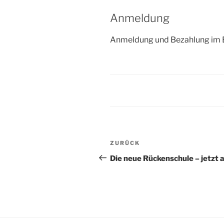
Anmeldung
Anmeldung und Bezahlung im Bü
Beitragsnavigation
Vorheriger
ZURÜCK
Beitrag
Die neue Rückenschule – jetzt 