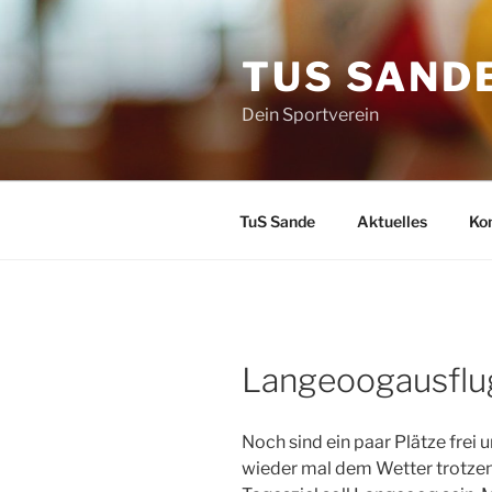
Zum
Inhalt
TUS SAND
springen
Dein Sportverein
TuS Sande
Aktuelles
Ko
Langeoogausflu
Noch sind ein paar Plätze frei
wieder mal dem Wetter trotzen