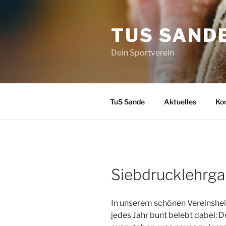
Zum
Inhalt
TUS SAND
springen
Dein Sportverein
TuS Sande
Aktuelles
Ko
Siebdrucklehrg
In unserem schönen Vereinshei
jedes Jahr bunt belebt dabei: D