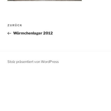
Beitragsnavigation
Vorheriger
ZURÜCK
Beitrag
Würmchenlager 2012
Stolz präsentiert von WordPress