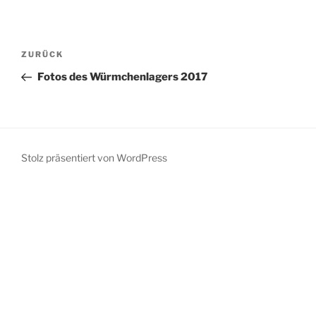
Beitragsnavigation
Vorheriger
ZURÜCK
Beitrag
Fotos des Würmchenlagers 2017
Stolz präsentiert von WordPress