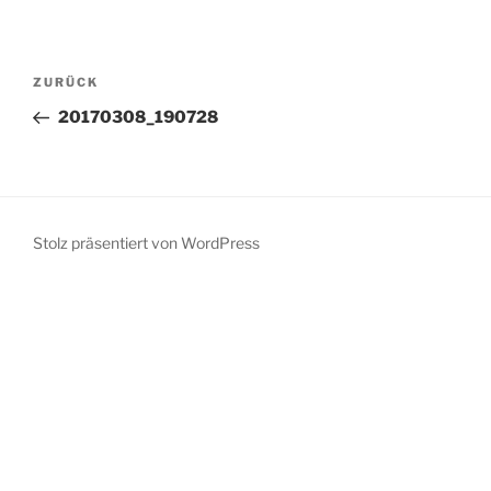
Beitragsnavigation
Vorheriger
ZURÜCK
Beitrag
20170308_190728
Stolz präsentiert von WordPress