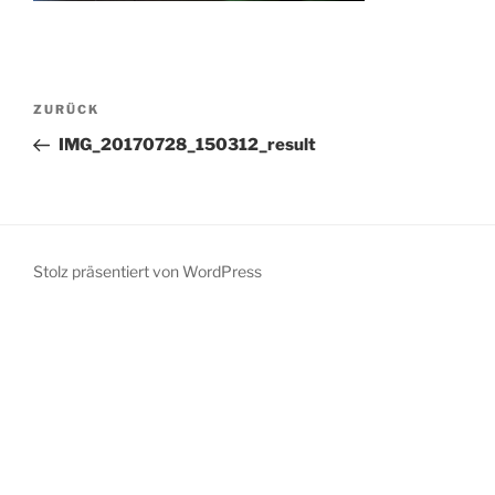
Beitragsnavigation
Vorheriger
ZURÜCK
Beitrag
IMG_20170728_150312_result
Stolz präsentiert von WordPress