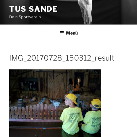
Zum
TUS SANDE
Inhalt
Dein Sportverein
springen
Menü
IMG_20170728_150312_result