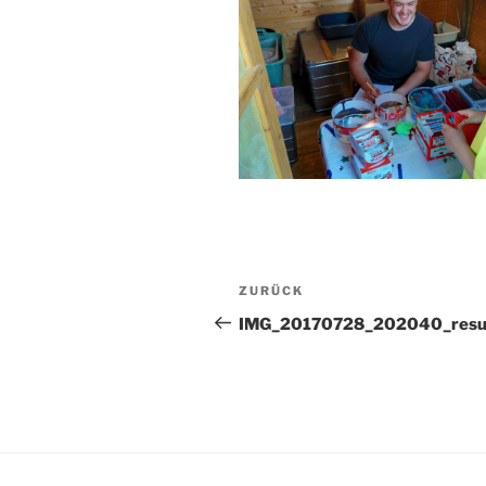
Beitragsnavigation
Vorheriger
ZURÜCK
Beitrag
IMG_20170728_202040_resu