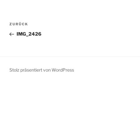
Beitragsnavigation
Vorheriger
ZURÜCK
Beitrag
IMG_2426
Stolz präsentiert von WordPress