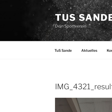
Zum
Inhalt
TUS SAND
springen
Dein Sportverein
TuS Sande
Aktuelles
Ko
IMG_4321_resul