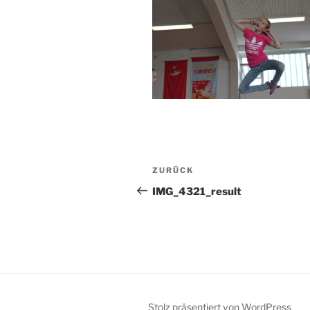
Beitragsnavigation
Vorheriger
ZURÜCK
Beitrag
IMG_4321_result
Stolz präsentiert von WordPress