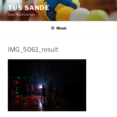
Zum
TUS SANDE
Inhalt
Dein Sportverein
springen
Menü
IMG_5061_result