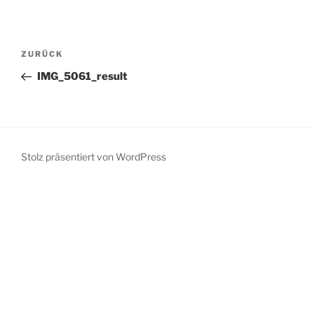
Beitragsnavigation
Vorheriger
ZURÜCK
Beitrag
IMG_5061_result
Stolz präsentiert von WordPress