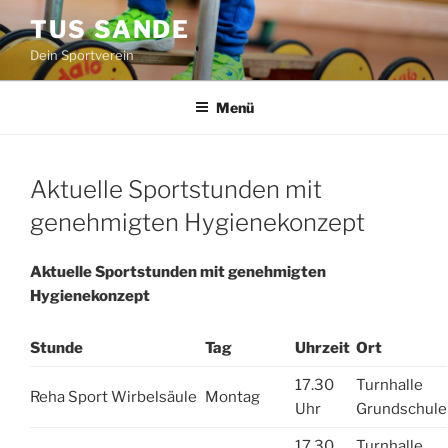
Zum
TUS SANDE
Inhalt
Dein Sportverein
springen
Menü
Aktuelle Sportstunden mit
genehmigten Hygienekonzept
Aktuelle Sportstunden mit genehmigten
Hygienekonzept
Stunde
Tag
Uhrzeit
Ort
17.30
Turnhalle
Reha Sport Wirbelsäule
Montag
Uhr
Grundschule
17.30
Turnhalle