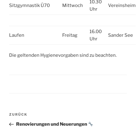
10.30
Sitzgymnastik Ü70
Mittwoch
Vereinsheim
Uhr
16.00
Laufen
Freitag
Sander See
Uhr
Die geltenden Hygienevorgaben sind zu beachten.
Beitragsnavigation
Vorheriger
ZURÜCK
Beitrag
Renovierungen und Neuerungen