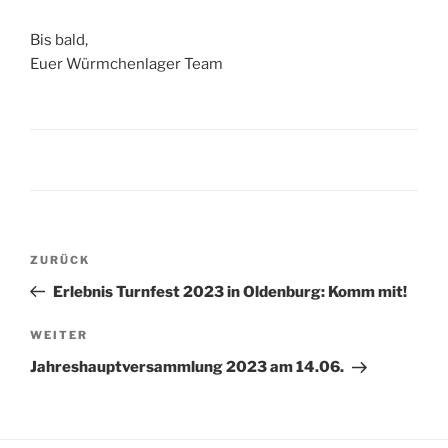
Bis bald,
Euer Würmchenlager Team
Beitragsnavigation
Vorheriger
ZURÜCK
Beitrag
Erlebnis Turnfest 2023 in Oldenburg: Komm mit!
Nächster
WEITER
Beitrag
Jahreshauptversammlung 2023 am 14.06.