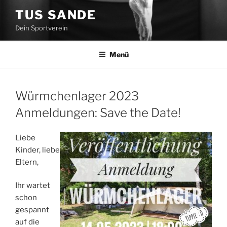
Zum
TUS SANDE
Inhalt
Dein Sportverein
springen
Menü
Würmchenlager 2023
Anmeldungen: Save the Date!
Liebe
Kinder, liebe
Eltern,
Ihr wartet
schon
gespannt
auf die